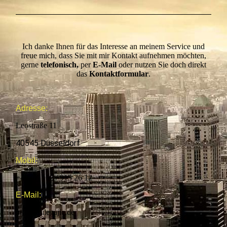
Ich danke Ihnen für das Interesse an meinem Service und
freue mich, dass Sie mit mir Kontakt aufnehmen möchten,
gerne
telefonisch,
per
E-Mail
oder nutzen Sie doch direkt
das
Kontaktformular
.
Adresse:
Leostraße 11
40545 Düsseldorf
Mobil:
+49 (0) 162 / 915 26 12
E-Mail:
info@milegajic.de